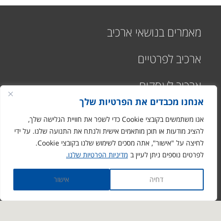
מאמרים בנושאי ארכיב
ארכיב לפרטיים
ארכיב לעסקים
אנחנו מכבדים את הפרטיות שלך
אנו משתמשים בקובצי Cookie כדי לשפר את חוויית הגלישה שלך,
להציג מודעות או תוכן מותאמים אישית ולנתח את התנועה שלנו. על ידי
לחיצה על "אישור", אתה מסכים לשימוש שלנו בקובצי Cookie.
רח' התעשיה 1
לפרטים נוספים ניתן לעיין ב
מדיניות הפרטיות שלנו.
מבוא חורון
ronen@arciv.co.il
דחיה
אישור
1-700-07-10-10
03-9731088