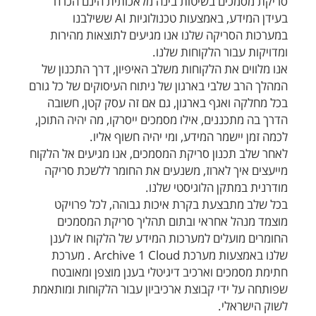
סריקת מסמכים בשיטות בינה מלאכותית הינם הכרח
בעידן המידע, באמצעות טכנולוגיות AI ששילבנו
במערכות הסריקה שלנו אנו מגיעים לתוצאות מהירות
ומדויקות עבור הלקוחות שלנו.
אנו מלווים את הלקוחות משלב האיפיון, דרך התכנון של
המהלך הרב שלבי בארגון של ניתוח העיסוקים של כל גורם
בכל מחלקה ואגף בארגון, גם אם זה עסק קטן, חשובה
הדרך בה מתכננים, אילו מסמכים ייסרקו, מה יהיה התוכן,
לכמה זמן יישמר המידע, ומי יהיה חשוף אליו.
לאחר שלב תכנון סריקת המסמכים, אנו מגיעים אל הלקוח
מייעצים איך לארוז, משנעים את החומר ללשכת סריקה
מודרנית במתקן הלוגיסטי שלנו.
בכל שלב מתבצעת בקרת איכות גבוהה, לכל פרויקט
מוצמד מנהל אחראי ובתום תהליך סריקת המסמכים
החומרים מועלים למערכות המידע של הלקוח או לענן
שלנו באמצעות מערכת Archive 1 Cloud . מערכת
חתימת מסמכים וארכיב דיגיטלי בענן מוצפן ומאובטח
שפותחה על ידי קבוצת ארכיביון עבור הלקוחות ומותאמת
לשוק הישראלי.