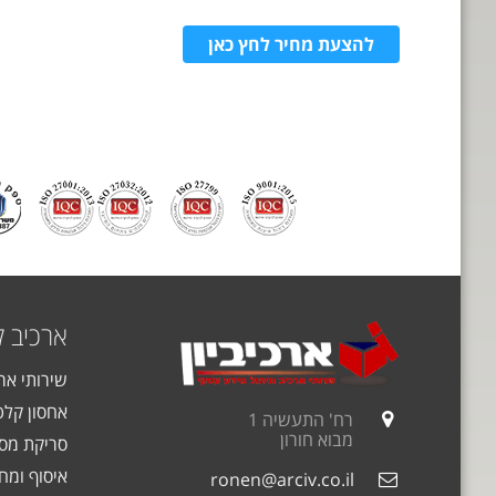
להצעת מחיר לחץ כאן
ארכיב 
שירותי אר
אחסון קלט
רח' התעשיה 1
מבוא חורון
סריקת מסמ
איסוף ומחז
ronen@arciv.co.il