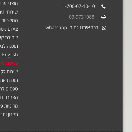
מוצרי אריז
1-700-07-10-10
שירותי גי
03-9731088
המשכיות 
דבר איתנו גם ב- whatsapp
צילום מסמ
שמירת קלט
תוכנה לניה
English
כניסת לק
שירות לקו
תוכנת אתג
טפסים לה
הצהרת נג
מדיניות פ
תקנון ותנ