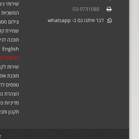
שירותי גי
03-9731088
המשכיות 
דבר איתנו גם ב- whatsapp
צילום מסמ
שמירת קלט
תוכנה לניה
English
כניסת לק
שירות לקו
תוכנת אתג
טפסים לה
הצהרת נג
מדיניות פ
תקנון ותנ