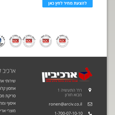
להצעת מחיר לחץ כאן
ארכיב 
שירותי אר
אחסון קלט
רח' התעשיה 1
מבוא חורון
סריקת מסמ
איסוף ומחז
ronen@arciv.co.il
מוצרי אריז
1-700-07-10-10