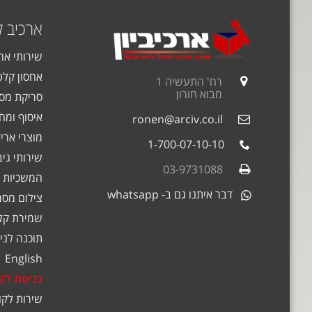
ארכיב 
שירותי אר
אחסון קלט
רח' התעשיה 1
מבוא חורון
סריקת מסמ
איסוף ומחז
ronen@arciv.co.il
מוצרי אריז
1-700-07-10-10
שירותי גי
03-9731088
המשכיות 
דבר איתנו גם ב- whatsapp
צילום מסמ
שמירת קלט
תוכנה לניה
English
כניסת לק
שירות לקו