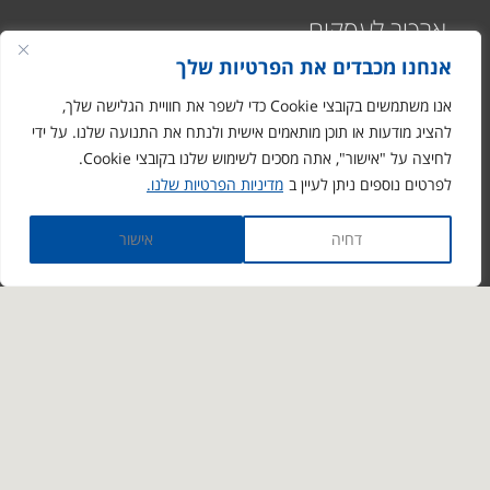
ארכיב לעסקים
אנחנו מכבדים את הפרטיות שלך
אנו משתמשים בקובצי Cookie כדי לשפר את חוויית הגלישה שלך,
להציג מודעות או תוכן מותאמים אישית ולנתח את התנועה שלנו. על ידי
לחיצה על "אישור", אתה מסכים לשימוש שלנו בקובצי Cookie.
רח' התעשיה 1
לפרטים נוספים ניתן לעיין ב
מדיניות הפרטיות שלנו.
מבוא חורון
ronen@arciv.co.il
דחיה
אישור
1-700-07-10-10
03-9731088
דבר איתנו גם ב- whatsapp
© 2026 כל הזכויות שמורות - ארכיביון - שירותי ארכיב וניהול מידע