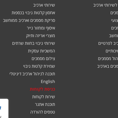
שירותי ארכיב
שירותי ארכיב
כים
אחסון קלטות גיבוי בכספות
ועי
סריקת מסמכים וארכיב ממוחשב
כים
איסוף ומחזור נייר
וחשב
מוצרי אריזה ותיוק
יב לפרטיים
שירותי גיבוי בחוות שרתים
כותיים
המשכיות עסקית
הול מסמכים
צילום מסמכים
כים בארכיב
שמירת קלטות גיבוי
תוכנה לניהול ארכיב דיגיטלי
English
כניסת לקוחות
שירות לקוחות
תוכנת אתגר
א
טפסים להורדה