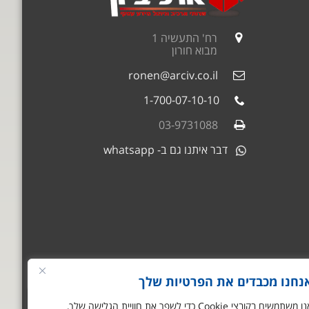
רח' התעשיה 1
מבוא חורון
ronen@arciv.co.il
1-700-07-10-10
03-9731088
דבר איתנו גם ב- whatsapp
נחנו מכבדים את הפרטיות שלך
שלום
אני הצ'אטבוט של
אנו משתמשים בקובצי Cookie כדי לשפר את חוויית הגלישה שלך,