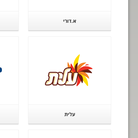
א.דורי
עלית