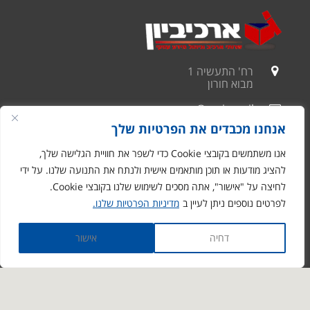
רח' התעשיה 1
מבוא חורון
ronen@arciv.co.il
אנחנו מכבדים את הפרטיות שלך
1-700-07-10-10
אנו משתמשים בקובצי Cookie כדי לשפר את חוויית הגלישה שלך,
03-9731088
להציג מודעות או תוכן מותאמים אישית ולנתח את התנועה שלנו. על ידי
דבר איתנו גם ב- whatsapp
לחיצה על "אישור", אתה מסכים לשימוש שלנו בקובצי Cookie.
לפרטים נוספים ניתן לעיין ב
מדיניות הפרטיות שלנו.
ארכיב לעסקים
דחיה
אישור
ארכיב לפרטיים
מאמרים בנושאי ארכיב