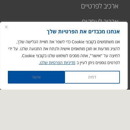
ארכיב לפרטיים
ארכיב לעסקים
אנחנו מכבדים את הפרטיות שלך
אנו משתמשים בקובצי Cookie כדי לשפר את חוויית הגלישה שלך,
להציג מודעות או תוכן מותאמים אישית ולנתח את התנועה שלנו. על ידי
לחיצה על "אישור", אתה מסכים לשימוש שלנו בקובצי Cookie.
רח' התעשיה 1
לפרטים נוספים ניתן לעיין ב
מדיניות הפרטיות שלנו.
מבוא חורון
ronen@arciv.co.il
דחיה
אישור
1-700-07-10-10
03-9731088
דבר איתנו גם ב- whatsapp
© 2026 כל הזכויות שמורות - ארכיביון - שירותי ארכיב וניהול מידע