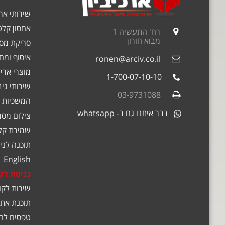
שירותי אר
אחסון קלט
רח' התעשיה 1
מבוא חורון
סריקת מסמ
איסוף ומחז
ronen@arciv.co.il
מוצרי אריז
1-700-07-10-10
שירותי גי
03-9731088
המשכיות 
דבר איתנו גם ב- whatsapp
צילום מסמ
שמירת קלט
תוכנה לניה
English
כניסת לק
שירות לקו
תוכנת אתג
טפסים לה