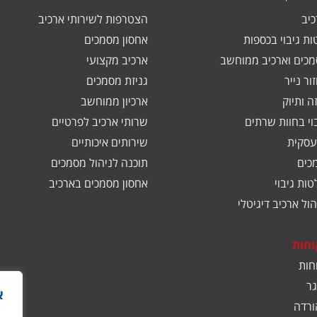
כיב
הצטרפות לשירותי ארכיב
ות גיבוי בכספות
אחסון מסמכים
כים וארכיב ממוחשב
ארכיב מקצועי
ור נייר
גניזת מסמכים
ה ותיוק
ארכיון ממוחשב
בוי בחוות שרתים
שרותי ארכיב לפרטיים
עסקית
שירותים איכותיים
כים
תוכנה לניהול מסמכים
ות גיבוי
אחסון מסמכים בארכיב
ול ארכיב דיגיטלי
וחות
חות
ר
א
ורדה