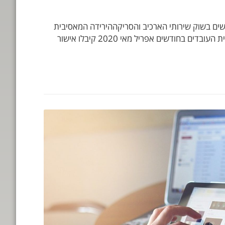
חילת הסגר הראשון בישראל במרץ 2020, חלה ירידה דרמטית בביקושים בשוק שירותי הארכיב והסריקההירידה המאסיבית
חלה בעקבות סגירת מרבית המשרדים, סגירת עסקים וירידה חדה בפעילות העסקית במשק הישראלי.תרמה לכך העובדה שמרבית העובדים בחודשים אפריל מאי 2020 קיבלו אישור