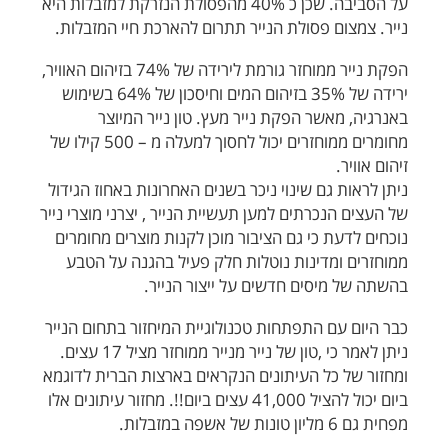
על הסביבה. שכן כ 40% מהפסולת הנזרקת למזבלות היא
נייר. צמצום פסולת הנייר תתרום להארכת חיי המזבלות.
הפקת נייר ממוחזר גורמת לירידה של 74% בזיהום האוויר,
ירידה של 35% בזיהום המים וחיסכון של 64% בשימוש
באנרגיה, מאשר הפקת נייר מעץ. טון נייר המיוצר
מחומרים ממוחזרים יכול לחסוך למעלה מ – 500 קילו של
זיהום אוויר.
ניתן לראות גם שינוי ניכר בשנים האחרונות באחוז הגידול
של העצים הנכרתים למען תעשיית הנייר , יצרני מוצרי נייר
נוכחים לדעת כי גם הציבור מוכן לקנות מוצרים מחומרים
ממוחזרים ומדינות נוטלות חלק פעיל בהגנה על הטבע
בהשתה של מיסים חדשים על ייצור הנייר.
כבר היום עם התפתחות טכנולוגיית המיחזור בתחום הנייר
ניתן לאמר כי ,טון של נייר מנייר ממוחזר מציל 17 עצים.
ומחזור של כל העיתונים הנקראים בארצות הברית לדוגמא
ביום יכול להציל 41,000 עצים ביום!!. מחזור עיתונים אלו
מפחית גם 6 מליון טונות של אשפה במזבלות.