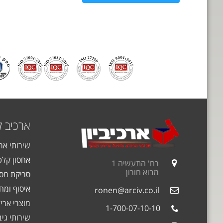
ארכיב 
שירותי אר
אחסון קלט
רח' התעשיה 1
מבוא חורון
סריקת מסמ
איסוף ומחז
ronen@arciv.co.il
מוצרי אריז
1-700-07-10-10
שירותי גי