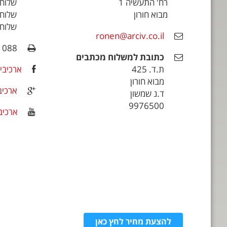
רח' התעשיה 1
שלוחת 
מבוא חורון
שלוחת
שלוחת 
ronen@arciv.co.il
1088
כתובת למשלוח מכתבים
ת.ד. 425
ארכיביו
מבוא חורון
ארכיבי
ד.נ שמשון
9976500
ארכיבי
להצעת מחיר לחץ כאן