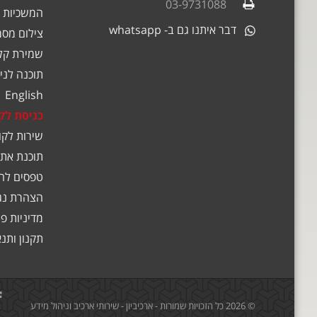
03-9731088
המשכיות 
דבר איתנו גם ב- whatsapp
צילום מסמ
שמירת קלט
תוכנה לניה
English
כניסת לק
שירות לקו
תוכנת אתג
טפסים לה
הצהרת נג
מדיניות פ
תקנון ותנ
© 2026 כל הזכויות שמורות - ארכיביון - שירותי ארכיב וניהול מידע