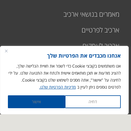
מאמרים בנושאי ארכיב
ארכיב לפרטיים
ארכיב לעסקים
אנחנו מכבדים את הפרטיות שלך
אנו משתמשים בקובצי Cookie כדי לשפר את חוויית הגלישה שלך,
להציג מודעות או תוכן מותאמים אישית ולנתח את התנועה שלנו. על ידי
לחיצה על "אישור", אתה מסכים לשימוש שלנו בקובצי Cookie.
רח' התעשיה 1
לפרטים נוספים ניתן לעיין ב
מדיניות הפרטיות שלנו.
מבוא חורון
ronen@arciv.co.il
דחיה
אישור
1-700-07-10-10
03-9731088