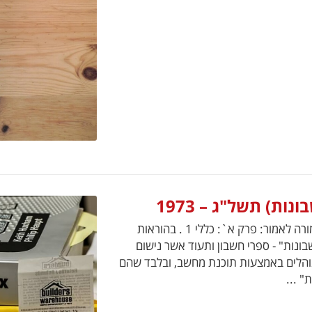
ת) תשל"ג – 1973
בתוקף סמכותי לפי סעיף 130 לפקודת מס הכנסה, אני מורה לאמור: פרק א`: כללי 1 . בהוראות
לפקודה; "מערכת חשבונות" - ספרי חשבון ותעוד אשר נישום
מנוהלים באמצעות תוכנת מחשב, ובלבד שהם
 ...