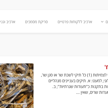
ם
ארכיב ללקוחות פרטיים
סריקת מסמכים
ארכיב וגני
'
טור ב` טור א` חלק ח` - כללי 1. הנהלת משרד ממשלתי לצמיתות (1) כל תיקי לשכת שר או סגן שר,
י, למעט: א. תיקים בעניינים מנהליים
ות בתקנות כ"תעודות שגרתיות"; ב.
דות שרים, שאין ...