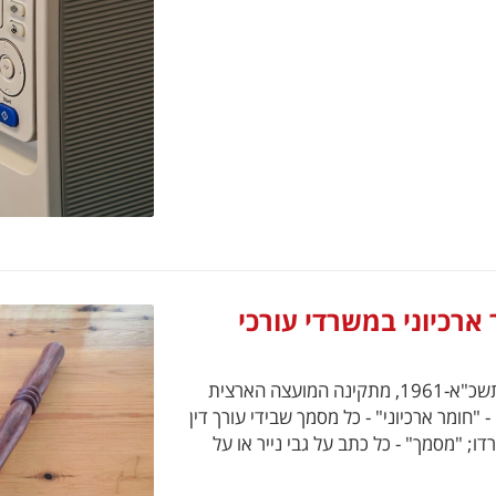
ארכיוני במשרדי עורכי
בתוקף סמכותה לפי סעיף 109 לחוק לשכת עורכי הדין, תשכ"א-1961, מתקינה המועצה הארצית
 הגדרות בכללים אלה - "חומר ארכיוני" - כל מסמך שבידי עורך דין
דו; "מסמך" - כל כתב על גבי נייר או על