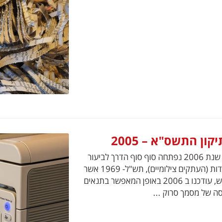
ן התשס"א – 2005
1. תקנות העדות (העתקים צילומיים), תש"ל- 1969 מאז שנת 2006 נפתחה סוף סוף הדרך לביעור
מסמכים והסתפקות בהחזקתם בצורה סרוקה. תקנות העדות (העתקים צילומיים), תש"ל- 1969 אשר
התייחסו במקורן בעיקר לטכנולוגיה המיושנת של מיקרופיש, עודכנו ב 2006 באופן המאפשר בתנאים
ה של מסמך סרוק ...