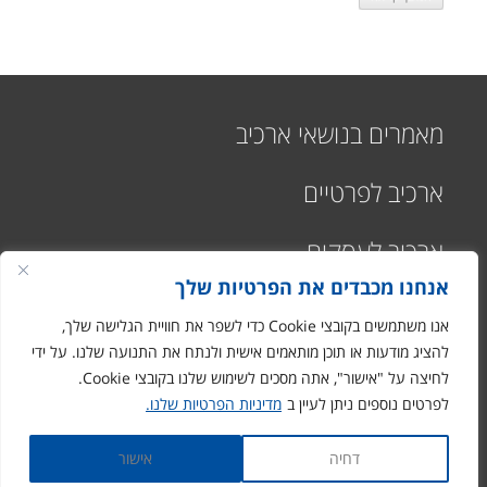
מאמרים בנושאי ארכיב
ארכיב לפרטיים
ארכיב לעסקים
שלום
אני
הצ'אטבוט של האתר!
אנחנו מכבדים את הפרטיות שלך
צריך עזרה? התחל
שיחה.
אנו משתמשים בקובצי Cookie כדי לשפר את חוויית הגלישה שלך,
להציג מודעות או תוכן מותאמים אישית ולנתח את התנועה שלנו. על ידי
לחיצה על "אישור", אתה מסכים לשימוש שלנו בקובצי Cookie.
רח' התעשיה 1
לפרטים נוספים ניתן לעיין ב
מדיניות הפרטיות שלנו.
מבוא חורון
ronen@arciv.co.il
דחיה
אישור