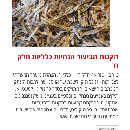
תקנות הביעור הנחיות כלליות חלק
ח'
טור ב` טור א` חלק ח` - כללי 1. הנהלת משרד ממשלתי
לצמיתות (1) כל תיקי לשכת שר או סגן שר, לרבות העתקי
המכתבים היוצאים, המתויקים בסדר כרונולוגי, למעט: א.
תיקים בעניינים מנהליים וכספיים בענייני משק ומנגנונים
שתקופות החזקתם קבועות בתקנות כ"תעודות
שגרתיות"; ב. פרוטוקולים, סדרי יום ונספחים של ישיבות
הממשלה ושל ועדות שרים, שאין ...
המשך קריאה