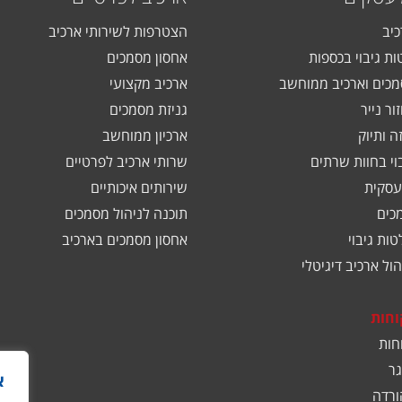
כיב
הצטרפות לשירותי ארכיב
ות גיבוי בכספות
אחסון מסמכים
כים וארכיב ממוחשב
ארכיב מקצועי
ור נייר
גניזת מסמכים
ה ותיוק
ארכיון ממוחשב
בוי בחוות שרתים
שרותי ארכיב לפרטיים
עסקית
שירותים איכותיים
כים
תוכנה לניהול מסמכים
ות גיבוי
אחסון מסמכים בארכיב
ול ארכיב דיגיטלי
וחות
חות
ר
א
ורדה