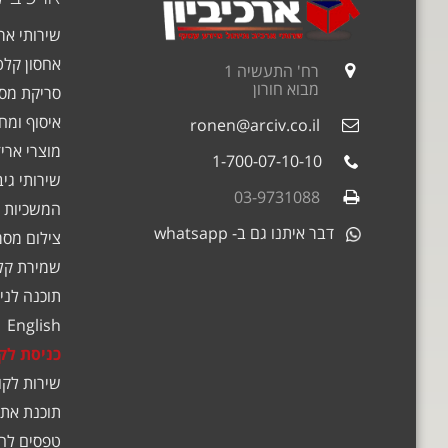
שירותי אר
אחסון קלט
רח' התעשיה 1
מבוא חורון
סריקת מסמ
איסוף ומחז
ronen@arciv.co.il
מוצרי אריז
1-700-07-10-10
שירותי גי
03-9731088
המשכיות 
דבר איתנו גם ב- whatsapp
צילום מסמ
שמירת קלט
תוכנה לניה
English
כניסת לק
שירות לקו
תוכנת אתג
טפסים לה