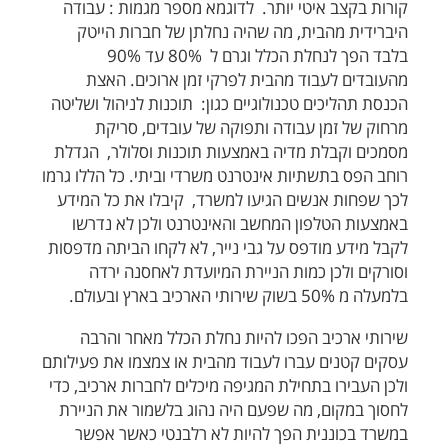
קורות בקצב איטי יותר. לדוגמא מספר מגמות : עבודה
היברידית מהבית, מה שהיה נחלתן של חברות הייטק
בלבד הפך לנחלת הכלל וגרם ל 80% עד 90%
מהעובדים לעבוד מהבית לפרקי זמן ארוכים. האצת
הכנסת תהליכים טכנולוגיים כגון: תוכנות לניהול ושליטה
מרחוק של זמן עבודה ותפוקה של עובדים, סריקת
מסמכים וקבלת מדיה באמצעות תוכנות וסלולר, הגדלת
רוחב הפס בתשתיות אינטרנט משרדי וביתי. כל הללו גרמו
לכך שפחות אנשים הגיעו למשרד, קיבלו את כל המידע
באמצעות הטלפון המחשב והאינטרנט ולכן לא נדרשו
לקבל מידע מודפס על גבי נייר, לא לקחו הביתה מדפסות
וסורקים ולכן כמות הניירת המיועדת לאחסנה ירדה
בלמעלה מ 50% בשוק שירותי הארכיב בארץ ובעולם.
שירותי ארכיב הפכו להיות נחלת הכלל מאחר והרבה
עסקים קטנים עברו לעבוד מהבית או צמצמו את פעילותם
ולכן העבירו בתחילת המגיפה מיכלים לחברות ארכיב, כדי
לחסוך במקום, מה שפעם היה נהוג בלשמור את הניירת
במשרד בכוננית הפך להיות לא רלבנטי כאשר אפשר