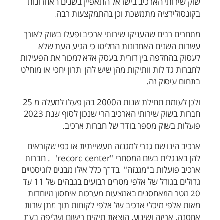
שוק שירותי הארכיב בישראל התאפיין בשנים האחרונות
בקונסולידציה מתמשכת וכן בהתמקצעות רבה.
מתחרים רבים שהעניקו שירותי ארכיב ופעלו בשוק לאורך
עשרות השנים האחרונות החליטו כי הגיע העת שלא
לעסוק בהחלפה בין דורית בעסק אלא למכור את הפעילות
לחברות גדולות וותיקות מהן שיש להן יתרון יחסי או מוחלט
בתחום עיסוק זה.
ולכן לעומת תחילת שנות ה2000 בהן פעלו למעלה מ 25
חברות בשוק שירותי הארכיב הרי שנכון לסוף שנת 2023
פועלות בשוק מספר בודד של חברות ארכיב.
ארכיב הינו שם גנרי למגנזה תעשייתית או כפי שקוראים
להן באנגלית בשם המסחרי "record center" . חברות
ארכיב פועלות ב"מגנזה" בדרך כלל אילו מבנים לוגיסטיים
גדולים בגודל של אלפי מטרים רבועים בגבהים של 11 עד
20 מטר המאחסנים באמצעות מערכות איחסון מיוחדות
מאות אלפי מיכלי ארכיב של אלפי לקוחות תוך מתן שרות
אחסנה, אריזה ושינוע, הוצאת תיקים רישום ושליפה בעת