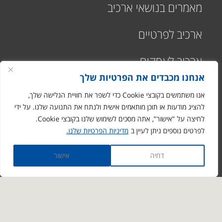
מאמרים בנושאי ארכיב
ארכיב לפרטיים
ארכיב לעסקים
אנחנו מכבדים את הפרטיות שלך
אנו משתמשים בקובצי Cookie כדי לשפר את חוויית הגלישה שלך,
להציג מודעות או תוכן מותאמים אישית ולנתח את התנועה שלנו. על ידי
לחיצה על "אישור", אתה מסכים לשימוש שלנו בקובצי Cookie.
רח' התעשיה 1
לפרטים נוספים ניתן לעיין ב
מדיניות הפרטיות שלנו.
מבוא חורון
ronen@arciv.co.il
דחיה
אישור
1-700-07-10-10
03-9731088
דבר איתנו גם ב- whatsapp