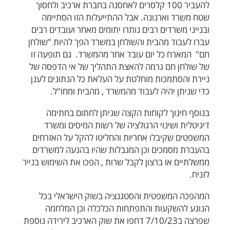
להעביר 100 קלסרים לאחסנה בחברת ארכיב ולחסוך
שטח משרד וארנונה. אבל ההתייעלות הזו הסתיימה
ובנייני משרדים רבים נותרו יתומים מאחר ועובדים רבים
עברו לעבוד מהבית והשולחן במשרד הפך להיות "שולחן
חם" המארח כל יום עובד אחר מהמשרד. גם תופעה זו
של שולחן חם גרמה להאצת התהליך של אי הדפסה של
ניירת והסתמכות מוחלטת על העלאת כל הנתונים לענן
כדי שניתן יהיה לעבוד מהמשרד , מהבית ומחו"ל.
בנוסף חינוך לקוחות הקצה שניתן לחתום בחתימה
דיגיטלית ושינוי הרגולציה של רשות המיסים ומשרד
המשפטים שקיבלו אחריות והחליטו להקל על האזרחים
בהעברת מסמכים וכן המגבלות שהיו בהגעה למשרדים
ממשלתיים או ברצון לקבל שרות , הפכו את השימוש בנייר
לזניח.
המהפכה המשפטית והסטגנציה בשוק הישראלי בכל
הנוגע להשקעות והתפתחות הכלכלה וכן המלחמה
שפרצה ב7/10/23 דחפו את שוק הארכיב לירידה נוספת