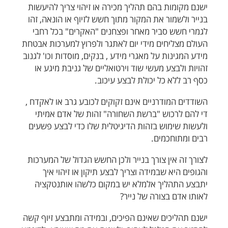
ישנם מקומות בהם תהליך מכירה או זיהוי צריך להיעשות
בנייר ולשמור את המקור מתוך חשש לזיוף או הונאה, זהו
לגמרי חשש סביר מאחר ופצחנים "האקרים" בכל רחבי
העולם מצליחים מידי יום לאתגר ולפרוץ למערכות אבטחת
מידע המגינות על מאגרי מידע , בנקים, מוסדות וכו' לגנוב
זהויות ולבצע מעשי שוד וירטואליים של גניבת מיגע או
כסף רב ללא כל יכולת לבצע עיכוב.
השודדים המודרניים אינם זקוקים לכובע גרב או לאקדח ,
די להם לרכוש "ברשת השחורה"
זהות של אדם אמיתי
ולעשות שימוש בזהות הדיגיטלית שלו כדי לבצע פשעים
רבים ומתוחכמים.
לצורך זה אין צורך בנייר ולכן החשש הגדול של המערכות
והגופים היא שבמידה וצריך לבצע תיקון או זיהוי איך
יתבצע התהליך אלמלא יש במקום כלשהו אותנטקציה
לאותו אדם בצורה של נייר?
ישנם תהליכים שאינם הפיכים, ובמידה ומתבצע זיוף קשה