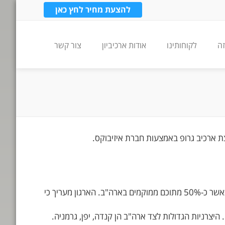
להצעת מחיר לחץ כאן
זה
לקוחותינו
אודות ארכיביון
צור קשר
ת ארכיב גרופ באמצעות חברת איזיבוקס.
במונחים כספיים השוק מוערך בכ-17.4 מיליארד דולר נכון לשנת 2009. בעולם פועלים כ-1,550 מפעלים לייצור ארגזי הקרטון כאשר כ-50% מתוכם ממוקמים בארה"ב. הארגון מעריך כי
היצרניות הגדולות לצד ארה"ב הן קנדה, יפן, גרמניה.