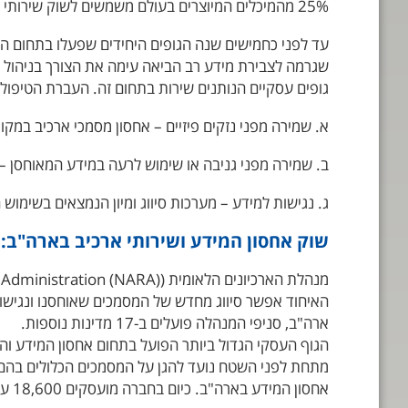
25% מהמיכלים המיוצרים בעולם משמשים לשוק שירותי ארכיב ואחסון מידע.
עד לפני כחמישים שנה הגופים היחידים שפעלו בתחום ה
שגרמה לצבירת מידע רב הביאה עימה את הצורך בניהול
גופים עסקיים הנותנים שירות בתחום זה. העברת הטיפול
א. שמירה מפני נזקים פיזיים – אחסון מסמכי ארכיב במקו
ב. שמירה מפני גניבה או שימוש לרעה במידע המאוחסן 
ג. נגישות למידע – מערכות סיווג ומיון הנמצאים בשימו
שוק אחסון המידע ושירותי ארכיב בארה"ב:
האיחוד אפשר סיווג מחדש של המסמכים שאוחסנו ונגישות
ארה"ב, סניפי המנהלה פועלים ב-17 מדינות נוספות.
מתחת לפני השטח נועד להגן על המסמכים הכלולים בהם מ
אחסון המידע בארה"ב. כיום בחברה מועסקים 18,600 עובדים ב-953 סניפים המפוזרים ב-37 מדינות ברחבי העולם.