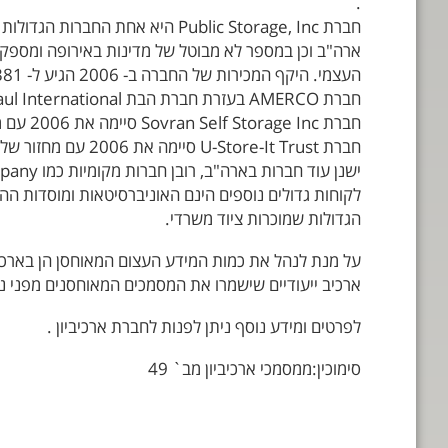
.
העצמי. היקף המכירות של החברה ב- 2006 הגיע ל- 1.381 מיליארד דולר עם שווי שוק נוכחי של קרוב ל- 15 מיליארד דולר.
חברת AMERCO בעזרת חברת הבת U-Haul International מספקת שירות דומה, עם מחזור ב- 2006 של 2.106 מיליארד דולר ושווי שוק של 1.5 מיליארד דולר.
חברת Sovran Self Storage Inc סיימה את 2006 עם מחזור מכירות 166 מיליון דולר ושווי שוק של 1.1 מיליארד דולר.
חברת U-Store-It Trust סיימה את 2006 עם מחזור של 213 מיליון דולר ושווי שוק נוכחי של 1.02 מיליארד דולר.
ישנן עוד חברות בארה"ב, רובן חברות מקומיות כמו The Archive Company באוהיו וכמובן עוד רבות אחרות.
לקוחות גדולים נוספים הינם האוניברסיטאות ומוסדות ההש
הגדולות שמוכרות ציוד משרדי.
על מנת לנהל את כמות המידע העצום המאוחסן הן בארכיו
ארכיב ייעודיים שישמרו את המסמכים המאוחסנים מפני נז
לפרטים ומידע נוסף ניתן לפנות לחברת ארכיביון .
סימוכין:ממסמכי ארכיביון מב` 49