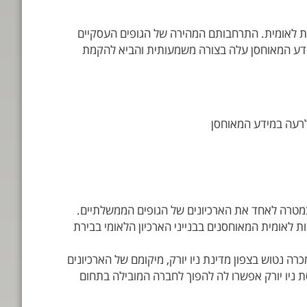
ות לאומית. התרחבותם המהירה של הגופים העסקיים
ידע המאוחסן עלה בצורה משמעותית והביא להקמת
לרעה במידע המאוחסן
 הארכיונים הלאומית (National Archives and Records Administration (NARA)) הוקמה בארה"ב בשנת 1934 במטרה לאחד את הארכיונים של הגופים הממשלתיים.
 לאומית המאוחסנים בבנייני הארכיון הלאומי בבירת
קי הגדול ביותר הפועל בתחום אחסון המידע והארכיב בארה"ב הינו חברת Iron Mountain שהוקמה בשנת 1951 במכרה נטוש בצפון מדינת ניו יורק, מיקומם של הארכיונים
 ניו יורק אפשרו לה להפוך לחברה המובילה בתחום