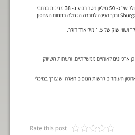
חברת Public Storage, Inc היא אחת החברות הגדולות לאחסון עצמי של ציוד. החברה משכירה 2169 שטחי אחסון עם שטח כולל של כ- 50 מיליון מטר רבוע ב- 38 מדינות ברחבי
ארה"ב וכן במספר לא מבוטל של מדינות באירופה ומספקת בין היתר ציוד אחסון נדרש. לאחרונה התמזגה החברה עם חברת Shurgard ובכך הפכה לחברה הגדולה בתחום האחסון
ן ארכיונים לאומיים ממשלתיים, ורשתות השיווק
סון העומדים לרשות הגופים האלה יש צורך במיכלי
Rate this post