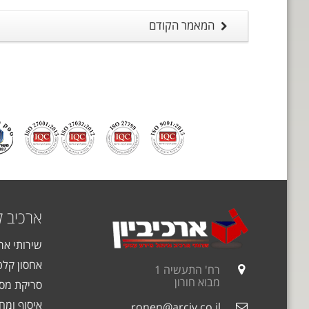
המאמר הקודם
ארכיב 
שירותי אר
אחסון קלט
רח' התעשיה 1
מבוא חורון
סריקת מסמ
איסוף ומחז
ronen@arciv.co.il