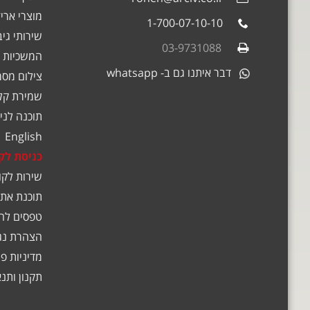
מוצרי אריז
1-700-07-10-10
שירותי גי
03-9731088
המשכיות 
דבר איתנו גם ב- whatsapp
צילום מסמ
שמירת קלט
תוכנה לניה
English
כניסת לק
שירות לקו
תוכנת אתג
טפסים לה
הצהרת נג
מדיניות פ
תקנון ותנ